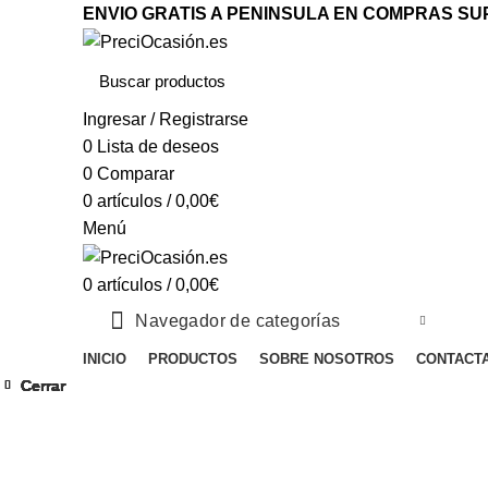
ENVIO GRATIS A PENINSULA EN COMPRAS SUP
Ingresar / Registrarse
0
Lista de deseos
0
Comparar
0
artículos
/
0,00
€
Menú
0
artículos
/
0,00
€
Navegador de categorías
INICIO
PRODUCTOS
SOBRE NOSOTROS
CONTACT
Cerrar
Cerrar
Cerrar
Cerrar
Cerrar
Cerrar
Cerrar
Cerrar
Clic para ampliar