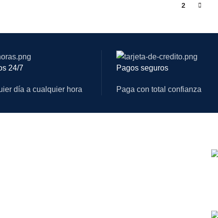
1
2
os 24/7
Pagos seguros
ier día a cualquier hora
Paga con total confianza
Env
LINK DE INTERÉS
¿Necesitas ayuda?
Términos & Condiciones
Política de Privacidad
Pa
Comparte