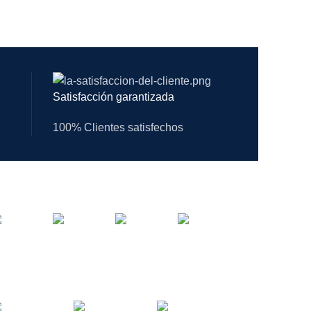
Satisfacción garantizada
100% Clientes satisfechos
ios:
gos: