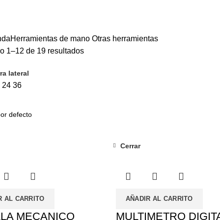
AMIENTAS CORTE Y JARDÍN
6
MAQUINA – HERRAMIENTA
5
OFE
LES
5
JUEGOS DE HERRAMIENTAS
15
HERRAMIENTAS DE MANO
39
EQUIPAMIENTO AUTOMÓVIL
3
ESCALERAS
0
nda
Herramientas de mano
Otras herramientas
o 1–12 de 19 resultados
ra lateral
9
24
36
Cerrar
R AL CARRITO
AÑADIR AL CARRITO
LLA MECANICO
MULTIMETRO DIGIT