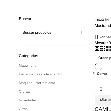
TODO
PRODUCTOS
MAQUINARIA
1 PRODUCTO
HERR
VEHICULOS ELÉCTRICOS
7
ILUMINACIÓN Y CONSUMIB
HERRAMIENTAS DE AIRE
3
HIDRÁULICA Y ELEVACIÓN
5
Buscar
Inicio
Tie
Mostrand
Ver bar
Mostrar
Categorias
Maquinaria
Cerrar
Herramientas corte y jardín
Maquina - Herramienta
Ofertas
Novedades
AÑADI
CAMI
Otros