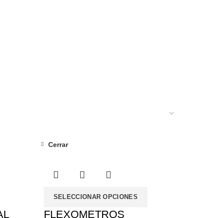
RTAS
4
NOVEDADES
9
OTROS
0
TALLER
16
HERRAMIENTAS ELÉCTRICAS
6
Cerrar
SELECCIONAR OPCIONES
AL
FLEXOMETROS