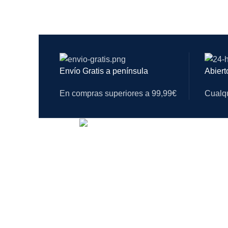
Envío Gratis a península
Abiert
En compras superiores a 99,99€
Cualqu
Tienda on-line con los mejores precios en
todos nuestros productos