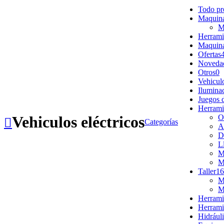
Todo
pr
Maquina
M
Herramie
Maquina
Ofertas
Noveda
Otros
0
Vehiculo
Ilumina
Juegos 
Herrami
Vehiculos eléctricos
O
Categorías
A
D
L
M
M
Taller
16
M
M
Herramie
Herramie
Hidráuli