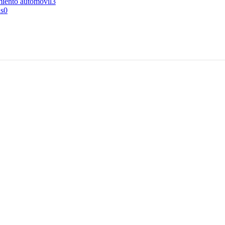
iento automóvil
3
as
0