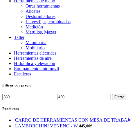
Herramientas de mano
Otras herramientas
Alicates
Destornilladores
Llaves fijas, combinadas
Medición
Martillos, Mazas
Taller
Maquinaria
Mobiliario
Herramientas eléctricas
Herramientas de aire
Hidráulica y elevación
Equipamiento automóvil
Escaleras
Filtrar por precio
Filtrar
Productos
CARRO DE HERRAMIENTAS CON MESA DE TRABA
LAMBORGHINI VENENO - W
445,00
€