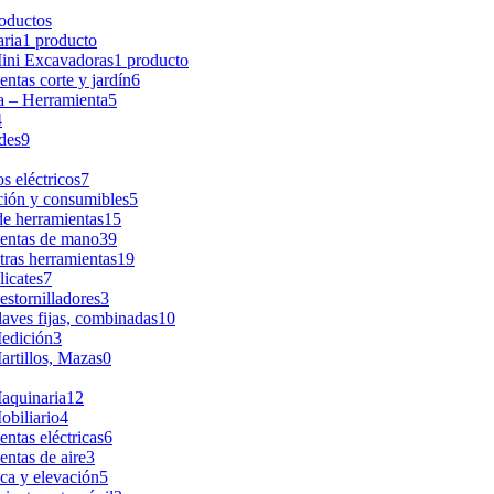
oductos
ria
1 producto
ini Excavadoras
1 producto
ntas corte y jardín
6
 – Herramienta
5
4
des
9
s eléctricos
7
ción y consumibles
5
de herramientas
15
entas de mano
39
tras herramientas
19
licates
7
estornilladores
3
laves fijas, combinadas
10
edición
3
artillos, Mazas
0
aquinaria
12
obiliario
4
ntas eléctricas
6
ntas de aire
3
ca y elevación
5