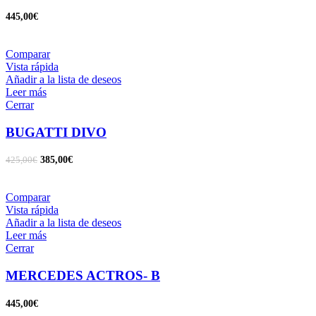
445,00
€
Comparar
Vista rápida
Añadir a la lista de deseos
Leer más
Cerrar
BUGATTI DIVO
385,00
€
425,00
€
Comparar
Vista rápida
Añadir a la lista de deseos
Leer más
Cerrar
MERCEDES ACTROS- B
445,00
€