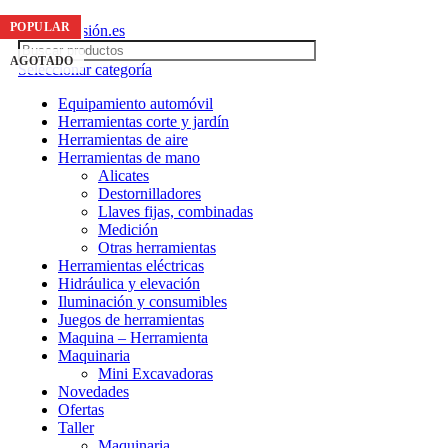
ENVIO GRATIS A PENINSULA EN COMPRAS SUPERIORES A 99,99€
AGOTADO
AGOTADO
AGOTADO
POPULAR
POPULAR
-9%
AGOTADO
Seleccionar categoría
Equipamiento automóvil
Herramientas corte y jardín
Herramientas de aire
Herramientas de mano
Alicates
Destornilladores
Llaves fijas, combinadas
Medición
Otras herramientas
Herramientas eléctricas
Hidráulica y elevación
Iluminación y consumibles
Juegos de herramientas
Maquina – Herramienta
Maquinaria
Mini Excavadoras
Novedades
Ofertas
Taller
Maquinaria