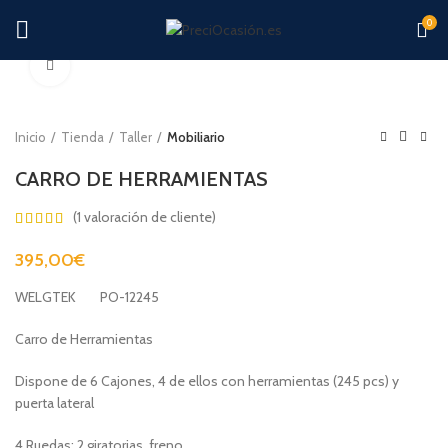
0
Clic para ampliar
Inicio
Tienda
Taller
Mobiliario
CARRO DE HERRAMIENTAS
(
1
valoración de cliente)
395,00
€
WELGTEK PO-12245
Carro de Herramientas
Dispone de 6 Cajones, 4 de ellos con herramientas (245 pcs) y
puerta lateral
4 Ruedas; 2 giratorias, freno