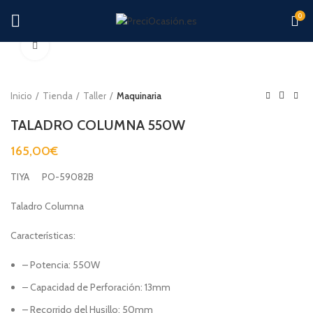
0
Clic para ampliar
Inicio
Tienda
Taller
Maquinaria
TALADRO COLUMNA 550W
165,00
€
TIYA PO-59082B
Taladro Columna
Características:
– Potencia: 550W
– Capacidad de Perforación: 13mm
– Recorrido del Husillo: 50mm