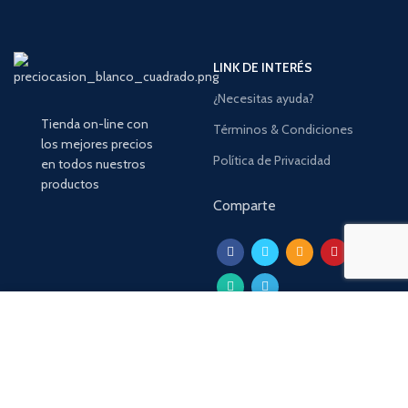
LINK DE INTERÉS
¿Necesitas ayuda?
Tienda on-line con
Términos & Condiciones
los mejores precios
Política de Privacidad
en todos nuestros
productos
Comparte
Usamos cookies para mejorar su experiencia en nuestro sitio
web. Al navegar por este sitio web, acepta nuestro uso de
cookies.
Envios:
ACEPTAR